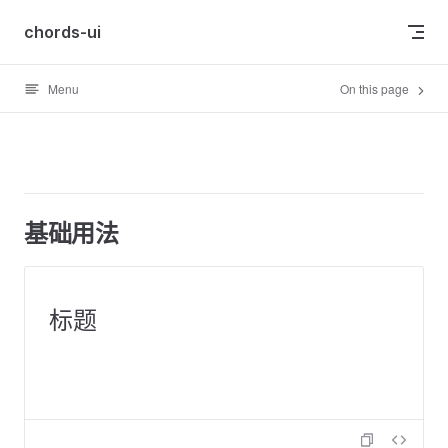
Skip to content
chords-ui
Menu
On this page
基础用法
标题