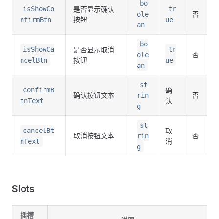
bo
isShowCo
是否显示确认
tr
否
ole
按钮
nfirmBtn
ue
an
bo
isShowCa
是否显示取消
tr
否
ole
按钮
ncelBtn
ue
an
st
confirmB
确
确认按钮文本
否
rin
认
tnText
g
st
cancelBt
取
取消按钮文本
否
rin
消
nText
g
Slots
插槽