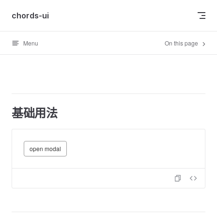
Skip to content
chords-ui
Menu
On this page
基础用法
open modal