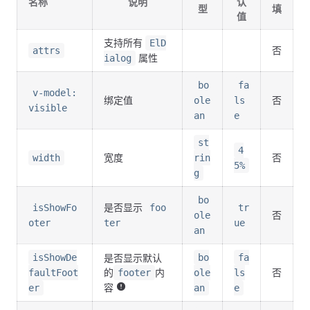
名称
说明
认
型
填
值
支持所有
ElD
否
attrs
属性
ialog
bo
fa
v-model:
绑定值
否
ole
ls
visible
an
e
st
4
宽度
否
width
rin
5%
g
bo
是否显示
isShowFo
foo
tr
否
ole
oter
ter
ue
an
isShowDe
是否显示默认
bo
fa
的
内
否
faultFoot
footer
ole
ls
容
er
an
e